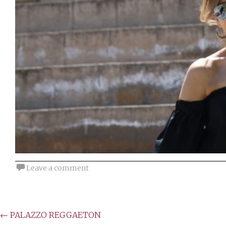
Leave a comment
Post
←
PALAZZO REGGAETON