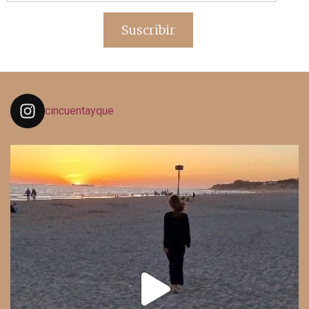
de
email
Suscribir
cincuentayque