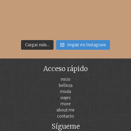
Cargar más...
Seguir en Instagram
Acceso rápido
inicio
belleza
moda
viajes
more
about me
contacto
Sígueme