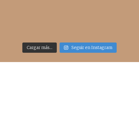
Cargar más...
Seguir en Instagram
Acceso rápido
inicio
belleza
moda
viajes
more
about me
contacto
Sígueme