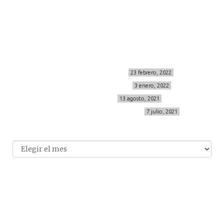
info@cincuentayque.es
Últimos posts
MIS BÁSICOS DE CORTEFIEL
23 febrero, 2022
MENOPAUSIA CON DOMMA
3 enero, 2022
VÍDEO REBAJAS 21
13 agosto, 2021
DESTINO:ALMODÓVAR DEL CAMPO
7 julio, 2021
Archivo
Archivos
© 2014-2026 cincuentayque.es
Diseño y desarrollado web Tuenweb