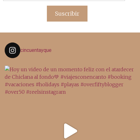
de
email
Suscribir
cincuentayque