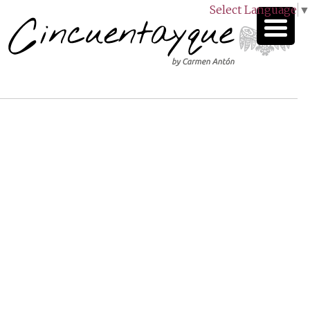
Select Language
▼