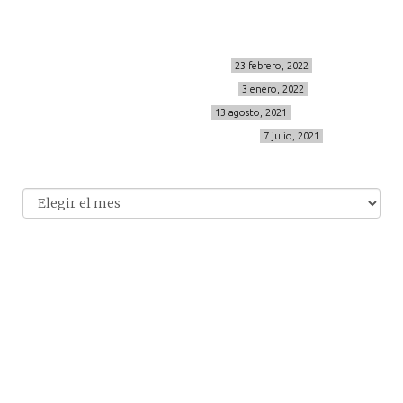
Últimos posts
MIS BÁSICOS DE CORTEFIEL
23 febrero, 2022
MENOPAUSIA CON DOMMA
3 enero, 2022
VÍDEO REBAJAS 21
13 agosto, 2021
DESTINO:ALMODÓVAR DEL CAMPO
7 julio, 2021
Archivo
Archivos
© 2014-2026 cincuentayque.es
Diseño y desarrollado web Tuenweb