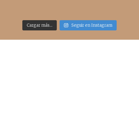
Cargar más...
Seguir en Instagram
Acceso rápido
inicio
belleza
moda
viajes
more
about me
contacto
Sígueme
info@cincuentayque.es