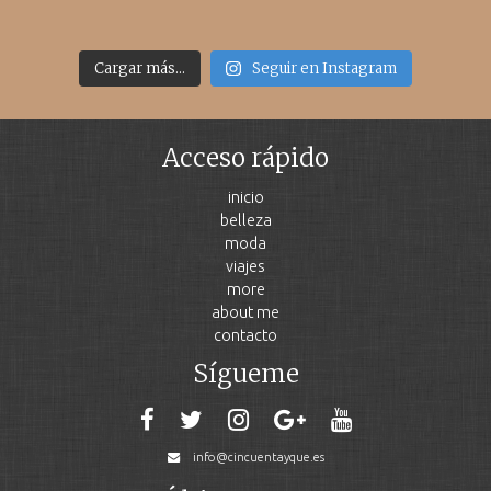
Cargar más...
Seguir en Instagram
Acceso rápido
inicio
belleza
moda
viajes
more
about me
contacto
Sígueme
info@cincuentayque.es