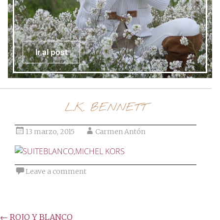
Ir al post
L.K. BENNETT
13 marzo, 2015
Carmen Antón
Leave a comment
Post
←
ROJO Y BLANCO