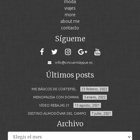
moda
viajes
more
about me
contacto
Sígueme
info@cincuentayque.es
Últimos posts
MIS BÁSICOS DE CORTEFIEL
23 febrero, 2022
MENOPAUSIA CON DOMMA
3 enero, 2022
VÍDEO REBAJAS 21
13 agosto, 2021
DESTINO:ALMODÓVAR DEL CAMPO
7 julio, 2021
Archivo
Archivos