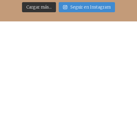
Cargar más...
Seguir en Instagram
Acceso rápido
inicio
belleza
moda
viajes
more
about me
contacto
Sígueme
info@cincuentayque.es
Últimos posts