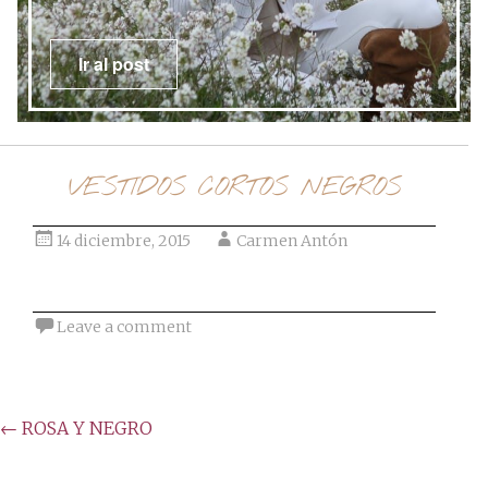
post
Ir al post
VESTIDOS CORTOS NEGROS
14 diciembre, 2015
Carmen Antón
Leave a comment
Post
←
ROSA Y NEGRO
navigation