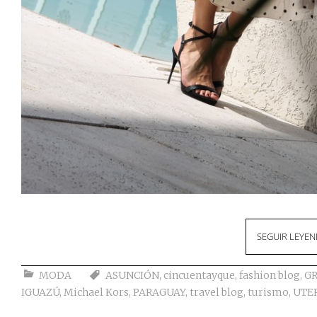
SEGUIR LEYE
MODA
ASUNCIÓN
,
cincuentayque
,
fashion blog
,
GR
IGUAZÚ
,
Michael Kors
,
PARAGUAY
,
travel blog
,
turismo
,
UTE