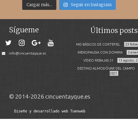
Cargar más...
Seguir en Instagram
Sígueme
Últimos posts
MIS BÁSICOS DE CORTEFIEL
23 febr
MENOPAUSIA CON DOMMA
3 ener
info@cincuentayque.es
VÍDEO REBAJAS 21
13 agosto, 
DESTINO:ALMODÓVAR DEL CAMPO
2021
© 2014-2026 cincuentayque.es
Diseño y desarrollado web Tuenweb