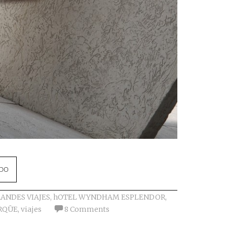
NDO
ANDES VIAJES
,
hOTEL WYNDHAM ESPLENDOR
,
RQÜE
,
viajes
8 Comments