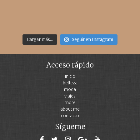
Cargar más...
Seguir en Instagram
Acceso rápido
inicio
belleza
moda
viajes
more
about me
contacto
Sígueme