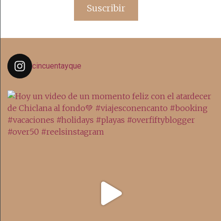
email
Suscribir
cincuentayque