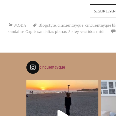
SEGUIR LEYE
MODA
Blogstyle
,
cincuentayque
,
cincuentayque b
sandalias Cuplé
,
sandalias planas
,
Sisley
,
vestidos midi
cincuentayque