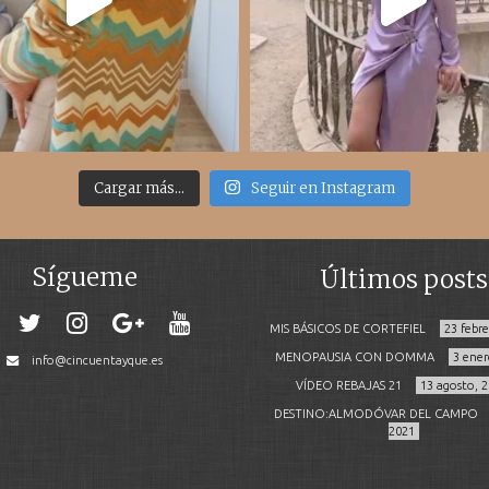
Cargar más...
Seguir en Instagram
Sígueme
Últimos posts
MIS BÁSICOS DE CORTEFIEL
23 febr
MENOPAUSIA CON DOMMA
3 ener
info@cincuentayque.es
VÍDEO REBAJAS 21
13 agosto, 
DESTINO:ALMODÓVAR DEL CAMPO
2021