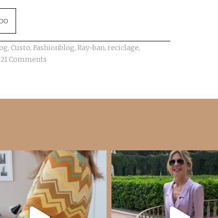
NDO
log
,
Custo
,
Fashionblog
,
Ray-ban
,
reciclage
,
21 Comments