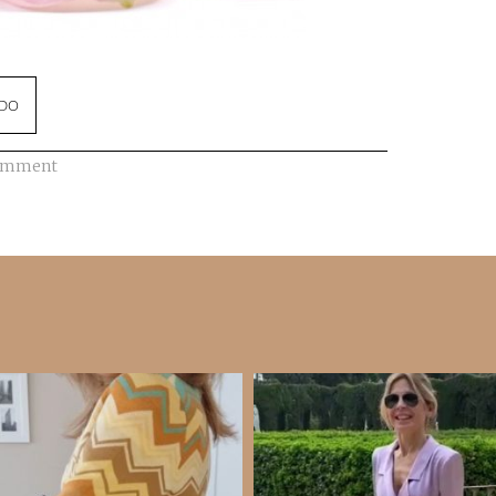
NDO
omment