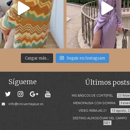
Cargar más...
Seguir en Instagram
Sígueme
Últimos posts
MIS BÁSICOS DE CORTEFIEL
23 febr
MENOPAUSIA CON DOMMA
3 ener
info@cincuentayque.es
VÍDEO REBAJAS 21
13 agosto, 
DESTINO:ALMODÓVAR DEL CAMPO
2021