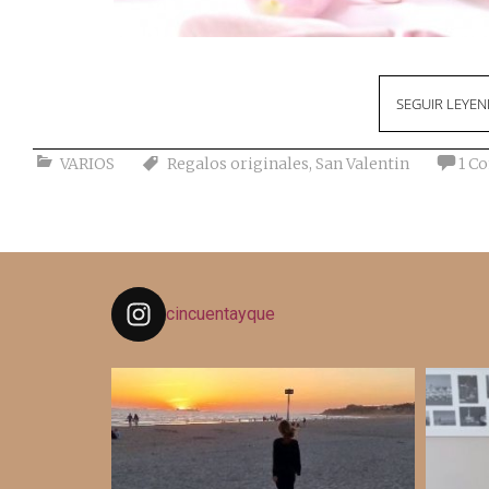
SEGUIR LEYE
VARIOS
Regalos originales
,
San Valentin
1 C
cincuentayque