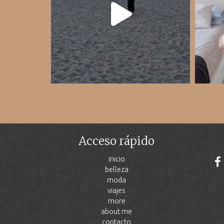
Acceso rápido
inicio
belleza
moda
viajes
more
about me
contacto