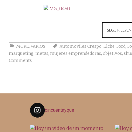
SEGUIR LEYE
MORE
,
VARIOS
Automoviles Crespo
,
Elche
,
Ford
,
Fo
marqueting
,
metas
,
mujeres emprendedoras
,
objetivos
,
shu
Comments
cincuentayque