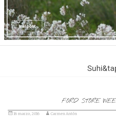
t
Suhi&ta
FORD STORE WE
16 marzo, 2016
Carmen Antón