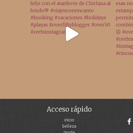
Acceso rápido
inicio
belleza
moda