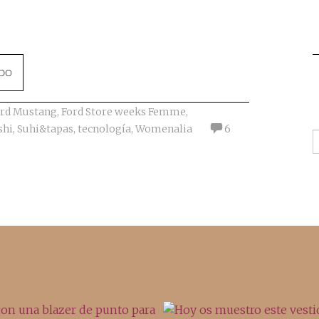
NDO
rd Mustang
,
Ford Store weeks Femme
,
shi
,
Suhi&tapas
,
tecnología
,
Womenalia
6