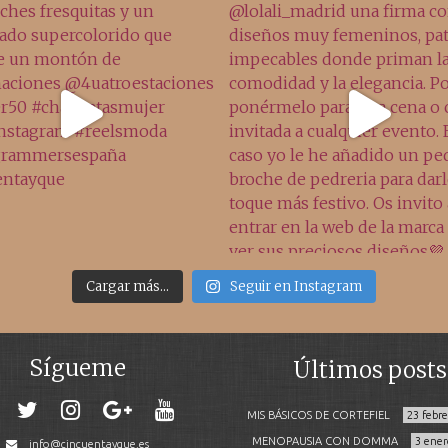
Cargar más...
Seguir en Instagram
Sígueme
Últimos posts
MIS BÁSICOS DE CORTEFIEL
23 febr
MENOPAUSIA CON DOMMA
3 ener
info@cincuentayque.es