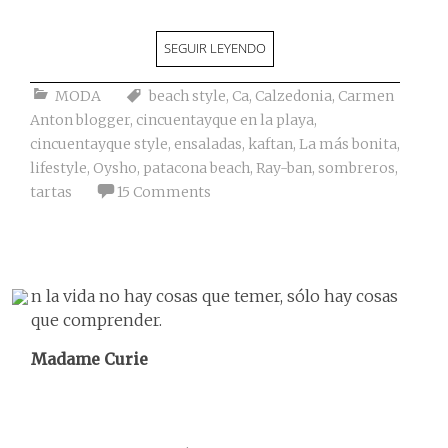
SEGUIR LEYENDO
MODA
beach style
,
Ca
,
Calzedonia
,
Carmen
Anton blogger
,
cincuentayque en la playa
,
cincuentayque style
,
ensaladas
,
kaftan
,
La más bonita
,
lifestyle
,
Oysho
,
patacona beach
,
Ray-ban
,
sombreros
,
tartas
15 Comments
n la vida no hay cosas que temer, sólo hay cosas
que comprender.
Madame Curie