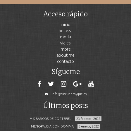
Acceso rápido
inicio
belleza
moda
viajes
more
about me
contacto
Sígueme
info@cincuentayque.es
Últimos posts
MIS BÁSICOS DE CORTEFIEL
23 febrero, 2022
MENOPAUSIA CON DOMMA
3 enero, 2022