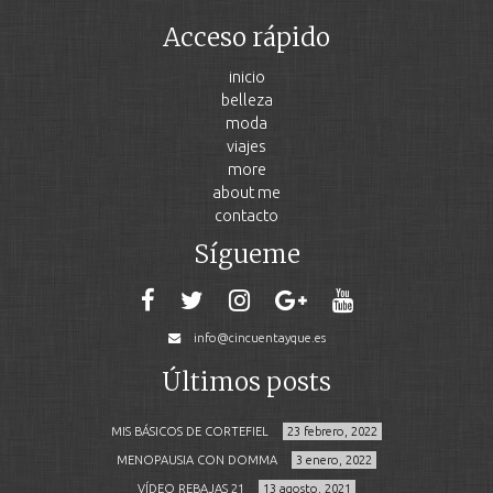
Acceso rápido
inicio
belleza
moda
viajes
more
about me
contacto
Sígueme
info@cincuentayque.es
Últimos posts
MIS BÁSICOS DE CORTEFIEL
23 febrero, 2022
MENOPAUSIA CON DOMMA
3 enero, 2022
VÍDEO REBAJAS 21
13 agosto, 2021