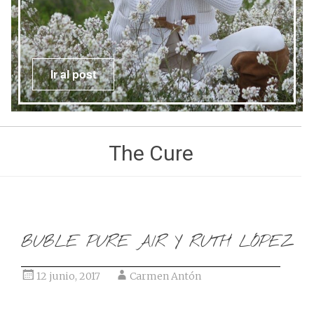
t
Ir al post
The Cure
BUBLE PURE AIR Y RUTH LÓPEZ
12 junio, 2017
Carmen Antón