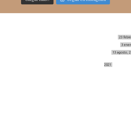
Sígueme
Últimos posts
MIS BÁSICOS DE CORTEFIEL
23 febr
MENOPAUSIA CON DOMMA
3 ener
info@cincuentayque.es
VÍDEO REBAJAS 21
13 agosto, 
DESTINO:ALMODÓVAR DEL CAMPO
2021
© 2014-2026 cincuentayque.es
Diseño y desarrollado web Tuenweb