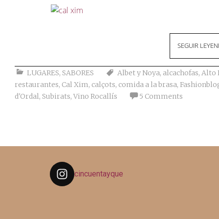
SEGUIR LEYE
LUGARES
,
SABORES
Albet y Noya
,
alcachofas
,
Alto
restaurantes
,
Cal Xim
,
calçots
,
comida a la brasa
,
Fashionblo
d'Ordal
,
Subirats
,
Vino Rocallís
5 Comments
cincuentayque