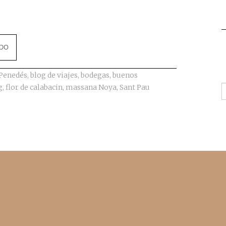
NDO
 Penedés
,
blog de viajes
,
bodegas
,
buenos
g
,
flor de calabacin
,
massana Noya
,
Sant Pau