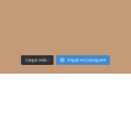
Cargar más...
Seguir en Instagram
Acceso rápido
inicio
belleza
moda
viajes
more
about me