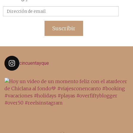
Dirección
de
email
Suscribir
cincuentayque