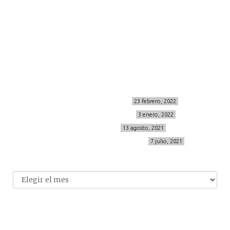
contacto
Sígueme
info@cincuentayque.es
Últimos posts
MIS BÁSICOS DE CORTEFIEL
23 febrero, 2022
MENOPAUSIA CON DOMMA
3 enero, 2022
VÍDEO REBAJAS 21
13 agosto, 2021
DESTINO:ALMODÓVAR DEL CAMPO
7 julio, 2021
Archivo
Archivos
© 2014-2026 cincuentayque.es