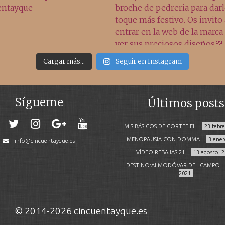
Cargar más...
Seguir en Instagram
Sígueme
Últimos posts
MIS BÁSICOS DE CORTEFIEL
23 febr
MENOPAUSIA CON DOMMA
3 ener
info@cincuentayque.es
VÍDEO REBAJAS 21
13 agosto, 
DESTINO:ALMODÓVAR DEL CAMPO
2021
© 2014-2026 cincuentayque.es