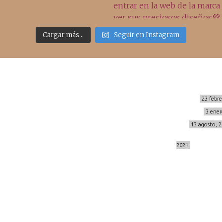
Cargar más...
Seguir en Instagram
Sígueme
Últimos posts
MIS BÁSICOS DE CORTEFIEL
23 febr
MENOPAUSIA CON DOMMA
3 ener
info@cincuentayque.es
VÍDEO REBAJAS 21
13 agosto, 
DESTINO:ALMODÓVAR DEL CAMPO
2021
© 2014-2026 cincuentayque.es
Diseño y desarrollado web Tuenweb