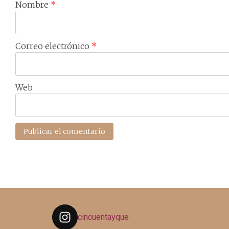
Nombre
*
Correo electrónico
*
Web
cincuentayque