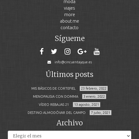
moda
viajes
more
about me
contacto
Sígueme
info@cincuentayque.es
Últimos posts
MIS BÁSICOS DE CORTEFIEL
23 febrero, 2022
MENOPAUSIA CON DOMMA
3 enero, 2022
VÍDEO REBAJAS 21
13 agosto, 2021
DESTINO:ALMODÓVAR DEL CAMPO
7 julio, 2021
Archivo
Archivos