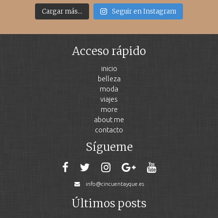
Cargar más...
Seguir en Instagram
Acceso rápido
inicio
belleza
moda
viajes
more
about me
contacto
Sígueme
info@cincuentayque.es
Últimos posts