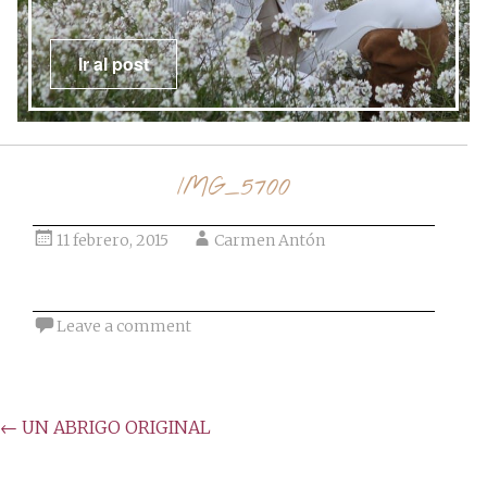
Ir al post
IMG_5700
11 febrero, 2015
Carmen Antón
Leave a comment
Post
←
UN ABRIGO ORIGINAL
navigation