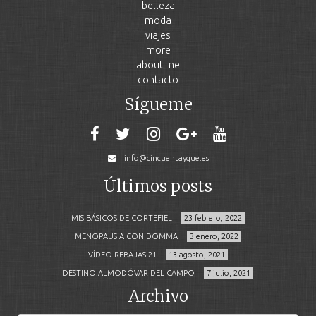
belleza
moda
viajes
more
about me
contacto
Sígueme
info@cincuentayque.es
Últimos posts
MIS BÁSICOS DE CORTEFIEL
23 febrero, 2022
MENOPAUSIA CON DOMMA
3 enero, 2022
VÍDEO REBAJAS 21
13 agosto, 2021
DESTINO:ALMODÓVAR DEL CAMPO
7 julio, 2021
Archivo