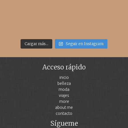
Cargar más...
Seguir en Instagram
Acceso rápido
inicio
belleza
moda
viajes
more
about me
contacto
Sígueme