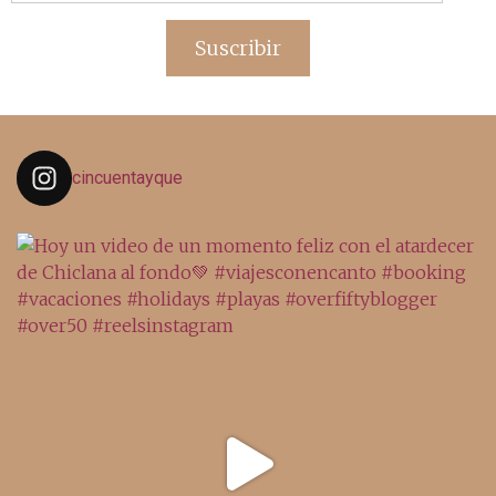
de
email
Suscribir
cincuentayque