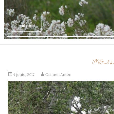
Ir al post
IMG_82
4 junio, 2017
Carmen Antón