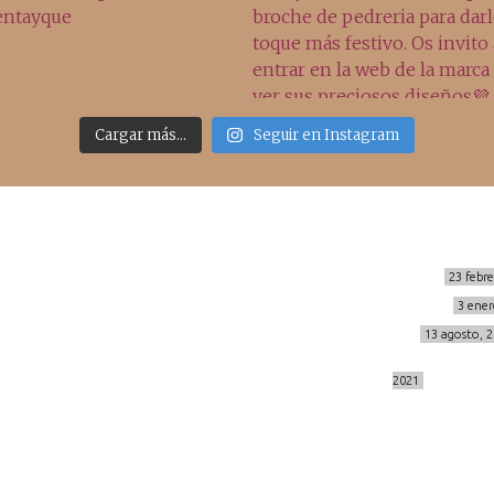
Cargar más...
Seguir en Instagram
Sígueme
Últimos posts
MIS BÁSICOS DE CORTEFIEL
23 febr
MENOPAUSIA CON DOMMA
3 ener
info@cincuentayque.es
VÍDEO REBAJAS 21
13 agosto, 
DESTINO:ALMODÓVAR DEL CAMPO
2021
© 2014-2026 cincuentayque.es