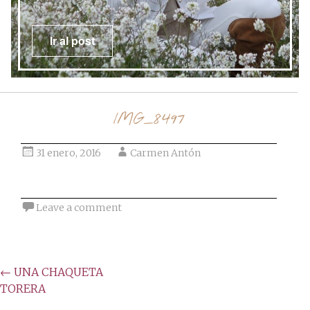
Ir al post
IMG_8497
31 enero, 2016
Carmen Antón
Leave a comment
Post
←
UNA CHAQUETA
TORERA
navigation