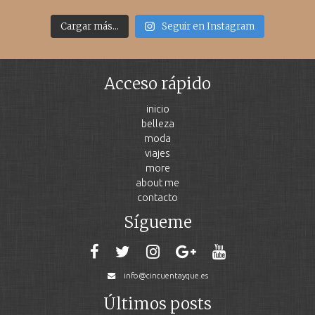
Cargar más...
Seguir en Instagram
Acceso rápido
inicio
belleza
moda
viajes
more
about me
contacto
Sígueme
info@cincuentayque.es
Últimos posts