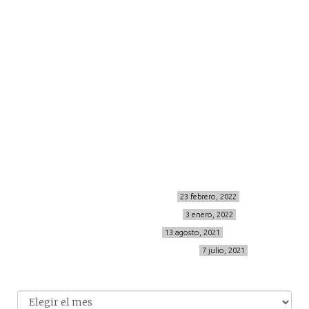
moda
viajes
more
about me
contacto
Sígueme
info@cincuentayque.es
Últimos posts
MIS BÁSICOS DE CORTEFIEL
23 febrero, 2022
MENOPAUSIA CON DOMMA
3 enero, 2022
VÍDEO REBAJAS 21
13 agosto, 2021
DESTINO:ALMODÓVAR DEL CAMPO
7 julio, 2021
Archivo
Archivos