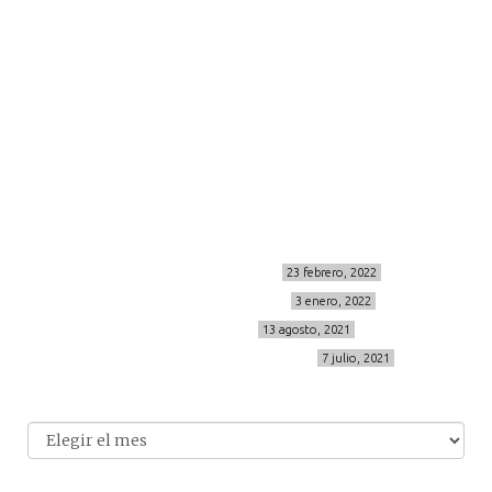
more
about me
contacto
Sígueme
info@cincuentayque.es
Últimos posts
MIS BÁSICOS DE CORTEFIEL
23 febrero, 2022
MENOPAUSIA CON DOMMA
3 enero, 2022
VÍDEO REBAJAS 21
13 agosto, 2021
DESTINO:ALMODÓVAR DEL CAMPO
7 julio, 2021
Archivo
Archivos