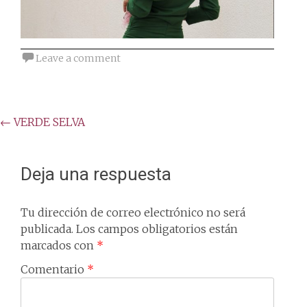
Leave a comment
Post
←
VERDE SELVA
navigation
Deja una respuesta
Tu dirección de correo electrónico no será
publicada.
Los campos obligatorios están
marcados con
*
Comentario
*