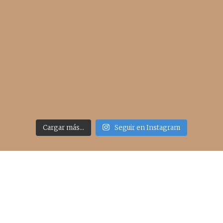
Cargar más...
Seguir en Instagram
Acceso rápido
inicio
belleza
moda
viajes