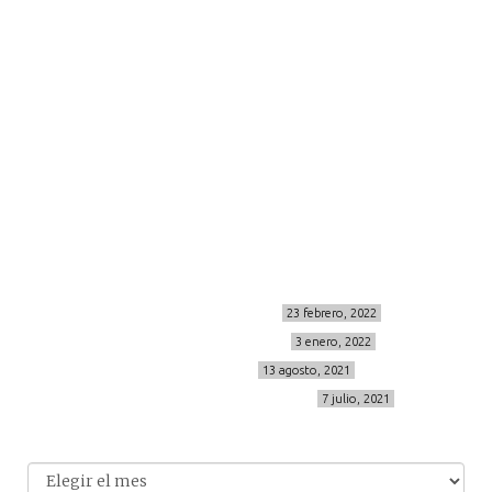
moda
viajes
more
about me
contacto
Sígueme
info@cincuentayque.es
Últimos posts
MIS BÁSICOS DE CORTEFIEL
23 febrero, 2022
MENOPAUSIA CON DOMMA
3 enero, 2022
VÍDEO REBAJAS 21
13 agosto, 2021
DESTINO:ALMODÓVAR DEL CAMPO
7 julio, 2021
Archivo
Archivos