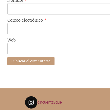
Nombre
*
Correo electrónico
*
Web
cincuentayque