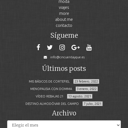
moda
viajes
more
about me
contacto
Sígueme
info@cincuentayque.es
Últimos posts
MIS BÁSICOS DE CORTEFIEL
23 febrero, 2022
MENOPAUSIA CON DOMMA
3 enero, 2022
VÍDEO REBAJAS 21
13 agosto, 2021
DESTINO:ALMODÓVAR DEL CAMPO
7 julio, 2021
Archivo
Archivos