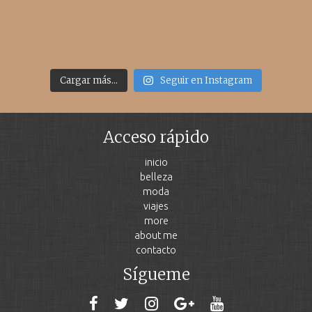
Cargar más...
Seguir en Instagram
Acceso rápido
inicio
belleza
moda
viajes
more
about me
contacto
Sígueme