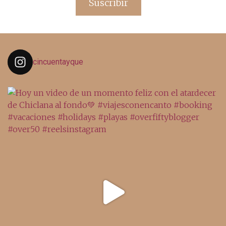
Suscribir
cincuentayque