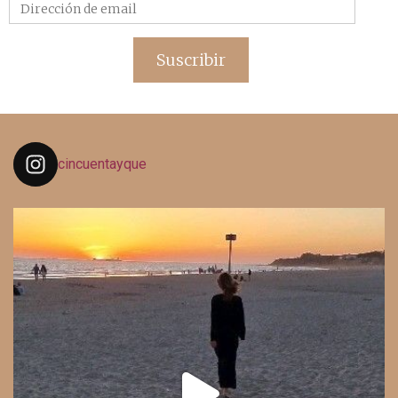
Dirección
de
email
Suscribir
cincuentayque