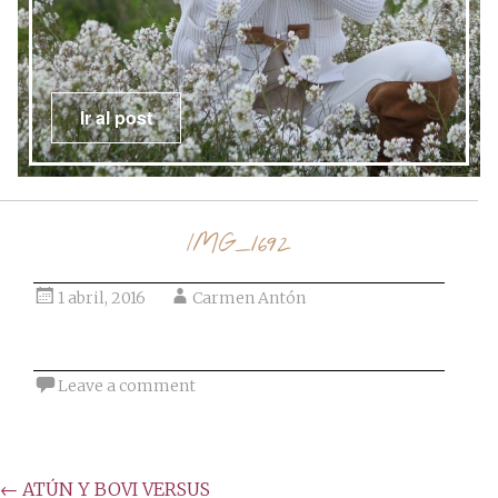
post
Ir al post
IMG_1692
1 abril, 2016
Carmen Antón
Leave a comment
Post
←
ATÚN Y BOVI VERSUS