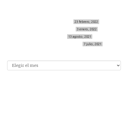
Últimos posts
MIS BÁSICOS DE CORTEFIEL
23 febrero, 2022
MENOPAUSIA CON DOMMA
3 enero, 2022
VÍDEO REBAJAS 21
13 agosto, 2021
DESTINO:ALMODÓVAR DEL CAMPO
7 julio, 2021
Archivo
Archivos
© 2014-2026 cincuentayque.es
Diseño y desarrollado web Tuenweb