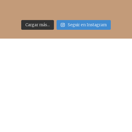
Cargar más...
Seguir en Instagram
Acceso rápido
inicio
belleza
moda
viajes
more
about me
contacto
Sígueme
info@cincuentayque.es