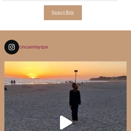
de
email
Suscribir
cincuentayque