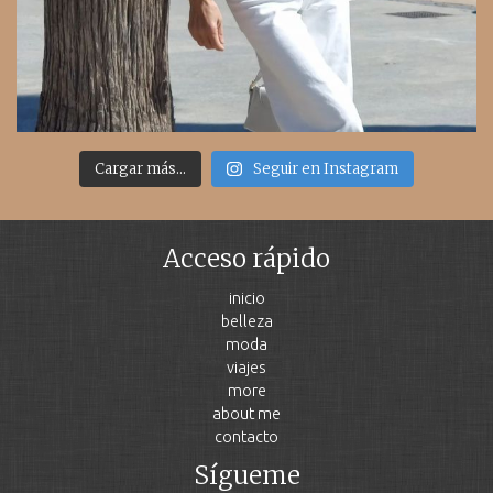
Cargar más...
Seguir en Instagram
Acceso rápido
inicio
belleza
moda
viajes
more
about me
contacto
Sígueme