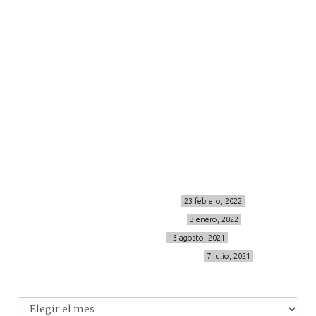
moda
viajes
more
about me
contacto
Sígueme
info@cincuentayque.es
Últimos posts
MIS BÁSICOS DE CORTEFIEL
23 febrero, 2022
MENOPAUSIA CON DOMMA
3 enero, 2022
VÍDEO REBAJAS 21
13 agosto, 2021
DESTINO:ALMODÓVAR DEL CAMPO
7 julio, 2021
Archivo
Archivos