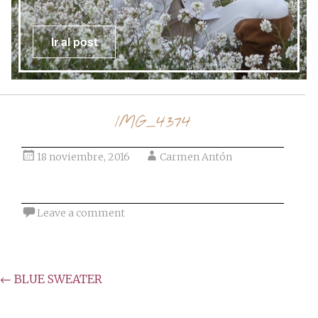
Ir al post
IMG_4374
18 noviembre, 2016
Carmen Antón
Leave a comment
Post
←
BLUE SWEATER
navigation