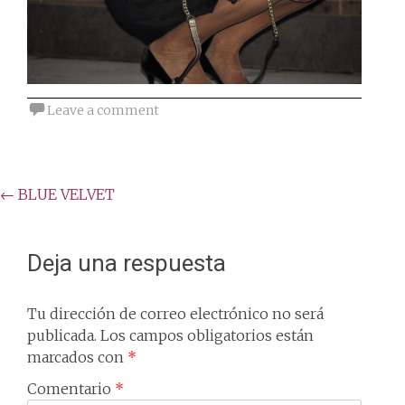
Leave a comment
Post
←
BLUE VELVET
navigation
Deja una respuesta
Tu dirección de correo electrónico no será
publicada.
Los campos obligatorios están
marcados con
*
Comentario
*