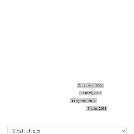
moda
viajes
more
about me
contacto
Sígueme
info@cincuentayque.es
Últimos posts
MIS BÁSICOS DE CORTEFIEL
23 febrero, 2022
MENOPAUSIA CON DOMMA
3 enero, 2022
VÍDEO REBAJAS 21
13 agosto, 2021
DESTINO:ALMODÓVAR DEL CAMPO
7 julio, 2021
Archivo
Archivos