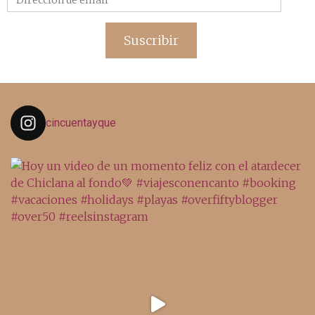
de
email
Suscribir
cincuentayque