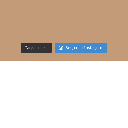
Cargar más...
Seguir en Instagram
Acceso rápido
inicio
belleza
moda
viajes
more
about me
contacto
Sígueme