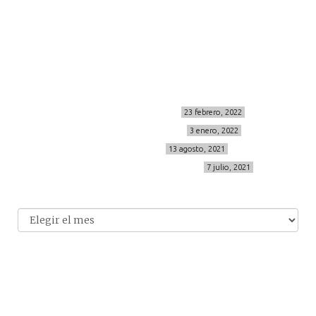
info@cincuentayque.es
Últimos posts
MIS BÁSICOS DE CORTEFIEL
23 febrero, 2022
MENOPAUSIA CON DOMMA
3 enero, 2022
VÍDEO REBAJAS 21
13 agosto, 2021
DESTINO:ALMODÓVAR DEL CAMPO
7 julio, 2021
Archivo
Archivos
© 2014-2026 cincuentayque.es
Diseño y desarrollado web Tuenweb