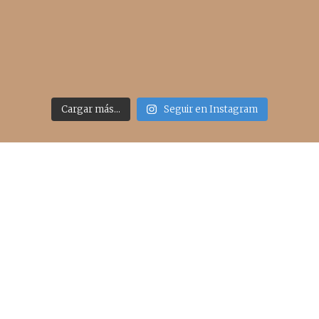
Cargar más...
Seguir en Instagram
Acceso rápido
inicio
belleza
moda
viajes
more
about me
contacto
Sígueme