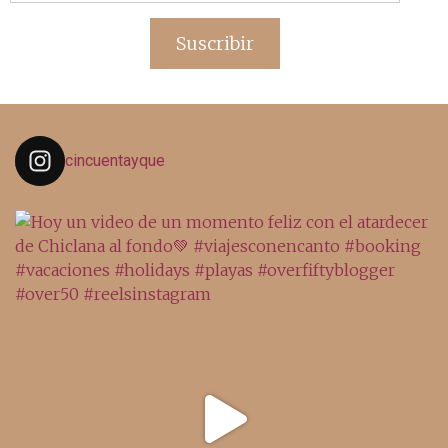
de
email
Suscribir
cincuentayque