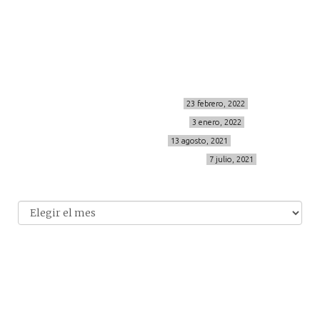
info@cincuentayque.es
Últimos posts
MIS BÁSICOS DE CORTEFIEL
23 febrero, 2022
MENOPAUSIA CON DOMMA
3 enero, 2022
VÍDEO REBAJAS 21
13 agosto, 2021
DESTINO:ALMODÓVAR DEL CAMPO
7 julio, 2021
Archivo
Archivos
© 2014-2026 cincuentayque.es
Diseño y desarrollado web Tuenweb