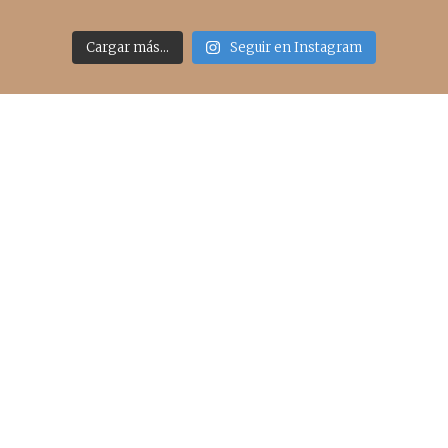
Cargar más...
Seguir en Instagram
Acceso rápido
inicio
belleza
moda
viajes
more
about me
contacto
Sígueme
info@cincuentayque.es
Últimos posts