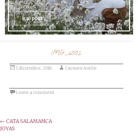
post
Ir al post
IMG_6002
1 diciembre, 2016
Carmen Antón
Leave a comment
Post
←
CATA SALAMANCA
JOYAS
navigation