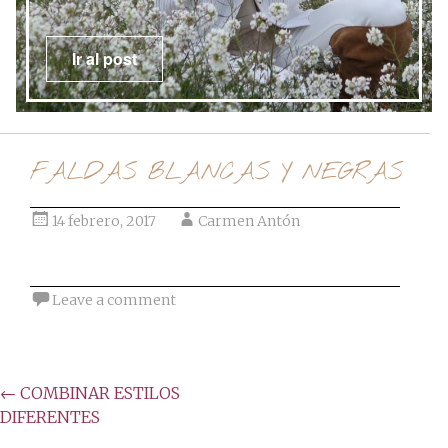
Ir al post
FALDAS BLANCAS Y NEGRAS
14 febrero, 2017
Carmen Antón
Leave a comment
Post
←
COMBINAR ESTILOS
DIFERENTES
navigation