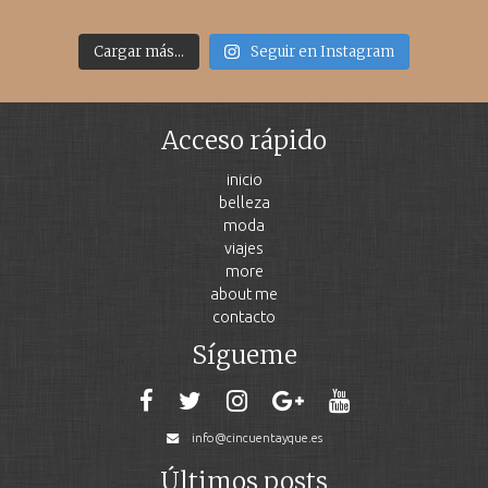
Cargar más...
Seguir en Instagram
Acceso rápido
inicio
belleza
moda
viajes
more
about me
contacto
Sígueme
info@cincuentayque.es
Últimos posts