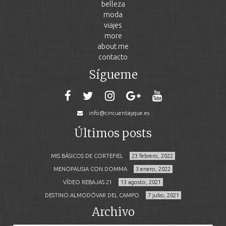
belleza
moda
viajes
more
about me
contacto
Sígueme
info@cincuentayque.es
Últimos posts
MIS BÁSICOS DE CORTEFIEL
23 febrero, 2022
MENOPAUSIA CON DOMMA
3 enero, 2022
VÍDEO REBAJAS 21
13 agosto, 2021
DESTINO:ALMODÓVAR DEL CAMPO
7 julio, 2021
Archivo