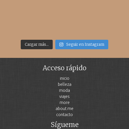
Cargar más...
Seguir en Instagram
Acceso rápido
inicio
belleza
moda
viajes
more
about me
contacto
Sígueme