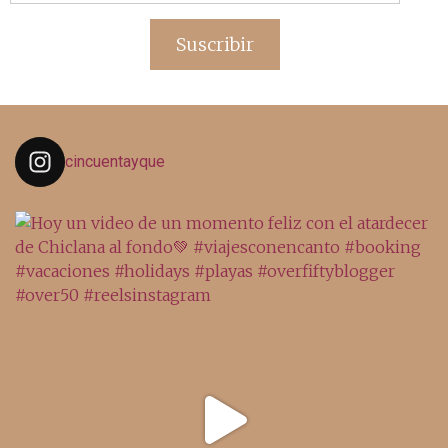
de
email
Suscribir
cincuentayque