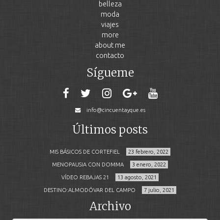
belleza
moda
viajes
more
about me
contacto
Sígueme
info@cincuentayque.es
Últimos posts
MIS BÁSICOS DE CORTEFIEL
23 febrero, 2022
MENOPAUSIA CON DOMMA
3 enero, 2022
VÍDEO REBAJAS 21
13 agosto, 2021
DESTINO:ALMODÓVAR DEL CAMPO
7 julio, 2021
Archivo