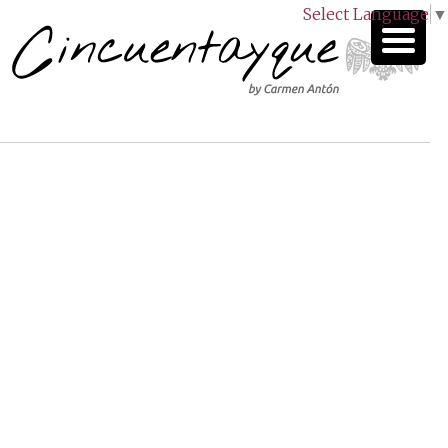
Select Language
▼