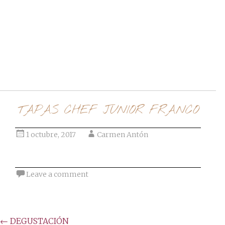
Ir al post
TAPAS CHEF JUNIOR FRANCO
1 octubre, 2017
Carmen Antón
Leave a comment
Post
←
DEGUSTACIÓN