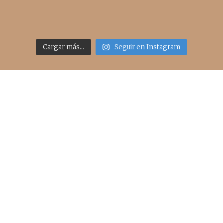
Cargar más...
Seguir en Instagram
Acceso rápido
inicio
belleza
moda
viajes
more
about me
contacto
Sígueme