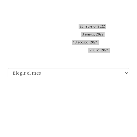
info@cincuentayque.es
Últimos posts
MIS BÁSICOS DE CORTEFIEL
23 febrero, 2022
MENOPAUSIA CON DOMMA
3 enero, 2022
VÍDEO REBAJAS 21
13 agosto, 2021
DESTINO:ALMODÓVAR DEL CAMPO
7 julio, 2021
Archivo
Archivos
© 2014-2026 cincuentayque.es
Diseño y desarrollado web Tuenweb