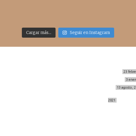
Cargar más...
Seguir en Instagram
Sígueme
Últimos posts
MIS BÁSICOS DE CORTEFIEL
23 febr
MENOPAUSIA CON DOMMA
3 ener
info@cincuentayque.es
VÍDEO REBAJAS 21
13 agosto, 
DESTINO:ALMODÓVAR DEL CAMPO
2021
© 2014-2026 cincuentayque.es