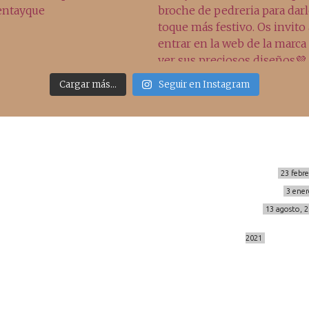
Cargar más...
Seguir en Instagram
Sígueme
Últimos posts
MIS BÁSICOS DE CORTEFIEL
23 febr
MENOPAUSIA CON DOMMA
3 ener
info@cincuentayque.es
VÍDEO REBAJAS 21
13 agosto, 
DESTINO:ALMODÓVAR DEL CAMPO
2021
© 2014-2026 cincuentayque.es