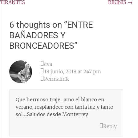
TIRANTES
BIKINIS
→
navigation
6 thoughts on “
ENTRE
BAÑADORES Y
BRONCEADORES
”
eva
18 junio, 2018 at 2:47 pm
Permalink
Que hermoso traje…amo el blanco en
verano, resplandece con tanta luz y tanto
sol….Saludos desde Monterrey
Reply