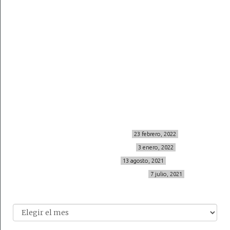
viajes
more
about me
contacto
Sígueme
info@cincuentayque.es
Últimos posts
MIS BÁSICOS DE CORTEFIEL
23 febrero, 2022
MENOPAUSIA CON DOMMA
3 enero, 2022
VÍDEO REBAJAS 21
13 agosto, 2021
DESTINO:ALMODÓVAR DEL CAMPO
7 julio, 2021
Archivo
Archivos