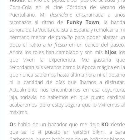
Coca-Cola en el cine Córdoba de verano de
Puertollano. Mi
desmelene
encaramada a unos
taconazos al ritmo de
Funky Town
, la banda
sonora de la Vuelta ciclista a España y remolcar a mi
hermano menor de
farolillo
para poder alargar un
poco el ratito a
la fresca
en un banco del paseo.
Ahora los roles han cambiado y son mis
hijos
los
que viven la experiencia. Me gustaría que
recordaran sus veranos como la época mágica en la
que nunca sabíamos hasta última hora ni el destino
ni la cantidad de días que íbamos a disfrutar.
Actualmente nos encontramos en esa coyuntura,
jaja, todavía no sabemos en que punto cardinal
acabaremos, pero estoy segura que lo viviremos al
máximo.
O
s hablo de un bañador que me dejo
KO
desde
que se lo vi puesto en versión bikini, a Sara
Carbonero. Nunca había tenido un bañador blanco