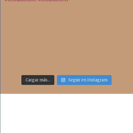
Cargar más...
Seguir en Instagram
Acceso rápido
inicio
belleza
moda