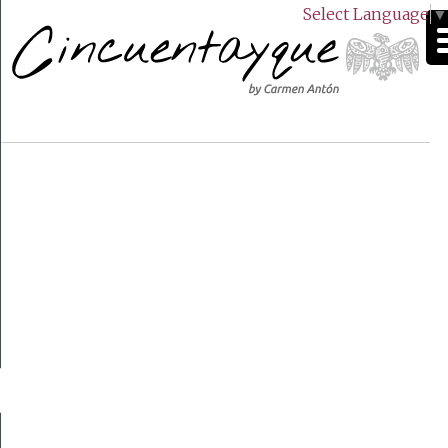
Select Language
▼