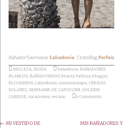
Bañador/Swimwear
Calcedonia
Cesto/Bag
Parfois
BELLEZA
,
MODA
bañadores
,
BAÑADORES
BLANCOS
,
BAÑADORES50
,
beauty
,
belleza
,
blogger
,
BLOGGER50
,
Calzedonia
,
cincuentayque
,
CREMAS
SOLARES
,
GERMAINE DE CAPUCCINI
,
GOLDEN
CARESSE
,
vacaciones
,
verano
6 Comments
Post
←
MI VESTIDO DE
MIS BAÑADORES Y