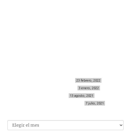
viajes
more
about me
contacto
Sígueme
info@cincuentayque.es
Últimos posts
MIS BÁSICOS DE CORTEFIEL
23 febrero, 2022
MENOPAUSIA CON DOMMA
3 enero, 2022
VÍDEO REBAJAS 21
13 agosto, 2021
DESTINO:ALMODÓVAR DEL CAMPO
7 julio, 2021
Archivo
Archivos